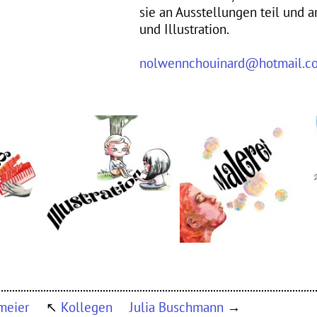
sie an Ausstellungen teil und a
und Illustration.
nolwennchouinard@hotmail.c
meier
↖︎
Kollegen
Julia Buschmann
→