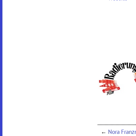
←
Nora Franz